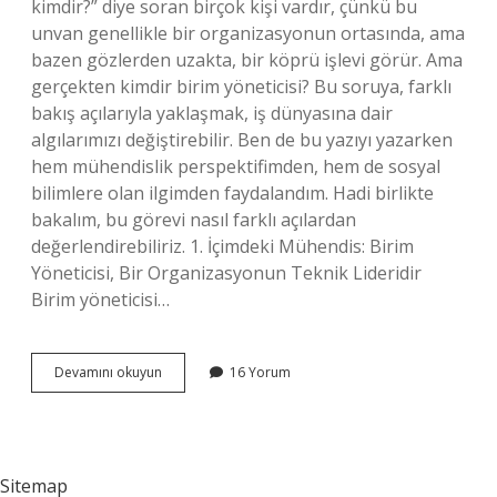
kimdir?” diye soran birçok kişi vardır, çünkü bu
unvan genellikle bir organizasyonun ortasında, ama
bazen gözlerden uzakta, bir köprü işlevi görür. Ama
gerçekten kimdir birim yöneticisi? Bu soruya, farklı
bakış açılarıyla yaklaşmak, iş dünyasına dair
algılarımızı değiştirebilir. Ben de bu yazıyı yazarken
hem mühendislik perspektifimden, hem de sosyal
bilimlere olan ilgimden faydalandım. Hadi birlikte
bakalım, bu görevi nasıl farklı açılardan
değerlendirebiliriz. 1. İçimdeki Mühendis: Birim
Yöneticisi, Bir Organizasyonun Teknik Lideridir
Birim yöneticisi…
Birim
Devamını okuyun
16 Yorum
yöneticisi
kimdir
?
Sitemap