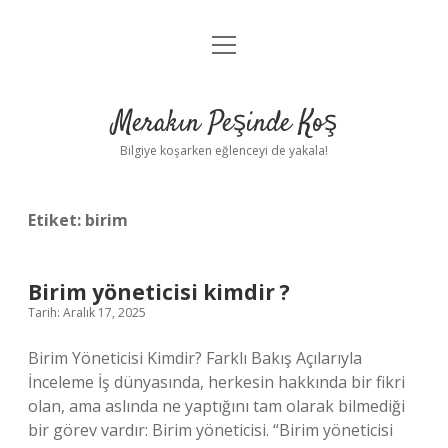
menüyü
Anasayfa
aç
Gizlilik Politikası
Merakın Peşinde Koş
Yasal Uyarı
Bilgiye koşarken eğlenceyi de yakala!
Hakkımızda
Etiket:
birim
Birim yöneticisi kimdir ?
Tarih: Aralık 17, 2025
Birim Yöneticisi Kimdir? Farklı Bakış Açılarıyla
İnceleme İş dünyasında, herkesin hakkında bir fikri
olan, ama aslında ne yaptığını tam olarak bilmediği
bir görev vardır: Birim yöneticisi. “Birim yöneticisi