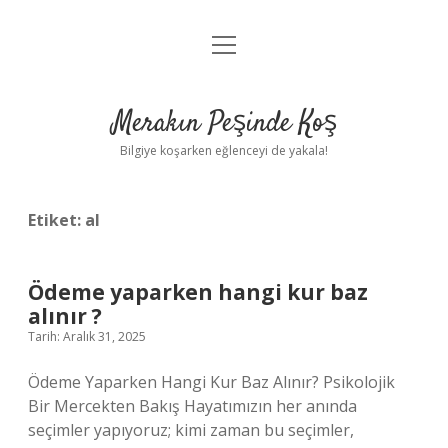
menüyü
Anasayfa
aç
Gizlilik Politikası
Merakın Peşinde Koş
Yasal Uyarı
Bilgiye koşarken eğlenceyi de yakala!
Hakkımızda
Etiket:
al
Ödeme yaparken hangi kur baz
alınır ?
Tarih: Aralık 31, 2025
Ödeme Yaparken Hangi Kur Baz Alınır? Psikolojik
Bir Mercekten Bakış Hayatımızın her anında
seçimler yapıyoruz; kimi zaman bu seçimler,