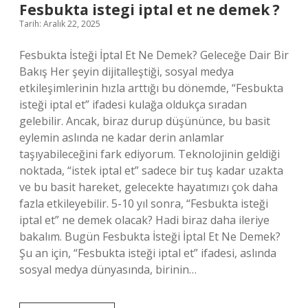
alınır
Fesbukta istegi iptal et ne demek ?
?
Tarih: Aralık 22, 2025
Fesbukta İsteği İptal Et Ne Demek? Geleceğe Dair Bir
Bakış Her şeyin dijitalleştiği, sosyal medya
etkileşimlerinin hızla arttığı bu dönemde, “Fesbukta
isteği iptal et” ifadesi kulağa oldukça sıradan
gelebilir. Ancak, biraz durup düşününce, bu basit
eylemin aslında ne kadar derin anlamlar
taşıyabileceğini fark ediyorum. Teknolojinin geldiği
noktada, “istek iptal et” sadece bir tuş kadar uzakta
ve bu basit hareket, gelecekte hayatımızı çok daha
fazla etkileyebilir. 5-10 yıl sonra, “Fesbukta isteği
iptal et” ne demek olacak? Hadi biraz daha ileriye
bakalım. Bugün Fesbukta İsteği İptal Et Ne Demek?
Şu an için, “Fesbukta isteği iptal et” ifadesi, aslında
sosyal medya dünyasında, birinin…